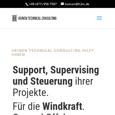
+49 (471) 958 7587
heinen@h2tc.de
HEINEN TECHNICAL CONSULTING HILFT
IHNEN
Support, Supervising
und Steuerung
ihrer
Projekte.
Für die
Windkraft
.